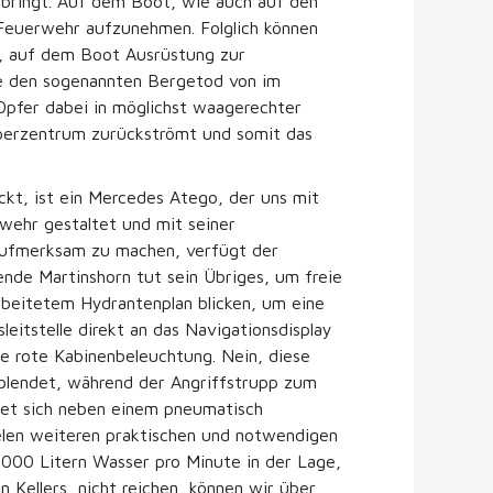
 bringt. Auf dem Boot, wie auch auf den
 Feuerwehr aufzunehmen. Folglich können
t, auf dem Boot Ausrüstung zur
ie den sogenannten Bergetod von im
 Opfer dabei in möglichst waagerechter
örperzentrum zurückströmt und somit das
t, ist ein Mercedes Atego, der uns mit
wehr gestaltet und mit seiner
aufmerksam zu machen, verfügt der
nde Martinshorn tut sein Übriges, um freie
arbeitetem Hydrantenplan blicken, um eine
leitstelle direkt an das Navigationsdisplay
e rote Kabinenbeleuchtung. Nein, diese
t blendet, während der Angriffstrupp zum
ndet sich neben einem pneumatisch
elen weiteren praktischen und notwendigen
.000 Litern Wasser pro Minute in der Lage,
 Kellers, nicht reichen, können wir über