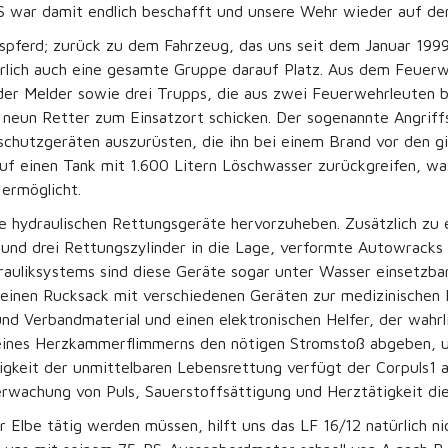
TS war damit endlich beschafft und unsere Wehr wieder auf d
pferd; zurück zu dem Fahrzeug, das uns seit dem Januar 1999 
ürlich auch eine gesamte Gruppe darauf Platz. Aus dem Feuer
er Melder sowie drei Trupps, die aus zwei Feuerwehrleuten b
t neun Retter zum Einsatzort schicken. Der sogenannte Angrif
mschutzgeräten auszurüsten, die ihn bei einem Brand vor den 
f einen Tank mit 1.600 Litern Löschwasser zurückgreifen, wa
ermöglicht.
e hydraulischen Rettungsgeräte hervorzuheben. Zusätzlich zu e
 und drei Rettungszylinder in die Lage, verformte Autowracks
auliksystems sind diese Geräte sogar unter Wasser einsetzbar.
einen Rucksack mit verschiedenen Geräten zur medizinischen E
d Verbandmaterial und einen elektronischen Helfer, der wahrli
lle eines Herzkammerflimmerns den nötigen Stromstoß abgeben,
ähigkeit der unmittelbaren Lebensrettung verfügt der Corpuls1
rwachung von Puls, Sauerstoffsättigung und Herztätigkeit die
r Elbe tätig werden müssen, hilft uns das LF 16/12 natürlich n