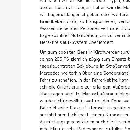
Art haben wir ein Kleinlöschboot Typ 1, d
beiden Löschfahrzeugen, haben wir die Mög
wir Lagemeldungen abgeben oder weitere Ei
Brandbekämpfung zu transportieren, verfü
Wasser treibenden Personen verhindert. Übe
Lage aus ihrer Notsituation, um zu verhin
Herz-Kreislauf-System überfordert.
Um zum coolsten Benz in Kirchwerder zurü
seinen 285 PS ziemlich zügig zum Einsatz 
tagesleuchtroten Beklebung im Straßenver
Mercedes weiterhin über eine Sondersignal
Fahrt zu schaffen. In der Fahrerkabine kan
schnelle Orientierung zur erlangen. Außerde
übertragen wird. Im Mannschaftsraum hinge
wurde nicht gewählt, weil rot der Feuerweh
Beispiel seine Pressluftatemschutzgeräte w
ausfahrbaren Lichtmast, einem Stromerzeug
Ausrüstungsgegenständen auch die Feuerlös
jede Minute zehn Badewannen zu füllen. Soll