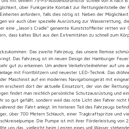
as uns mit seinem 75-PS-Aussenbordmotor schnell von A nach B
lichkeit, über Funkgeräte Kontakt zur Rettungsleitstelle der
nheiten anfordern, falls dies nötig ist. Neben der Möglichkei
gen wir auch über spezielle Ausrüstung zur Wasserrettung, d
r eine „Jason´s Cradle“ genannte Kunststoffleiter retten wir
dern, dass kaltes Blut aus den Extremitäten zu schnell zum K
ckzukommen: Das zweite Fahrzeug, das unsere Remise schmück
bringt. Das Fahrzeug ist im neuen Design der Hamburger Feuer
kehr gut zu erkennen. Um andere Verkehrsteilnehmer auf uns 
anlage mit Frontblitzern und neuester LED-Technik. Das dröhne
n der Maschinist auf ein modernes Navigationsgerät mit einge
m erscheint dort der aktuelle Einsatzort, der von der Rettungs
gen findet man reichlich persönliche Schutzausrüstung und ein
r so gut gefällt, sondern weil das rote Licht den Fahrer nich
ährend der Fahrt anlegt. Im hinteren Teil des Fahrzeugs befi
er, über 700 Metern Schlauch, einer Tragkraftspritze und vi
chkreiselpumpe. Die Pumpe ist mit ihrer Förderleistung von 2
te uns das, vielleicht beim Lenzen eines voll Wasser stehenden