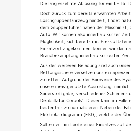
Die lang ersehnte Ablösung für ein LF 16 
Doch zurück zum bereits erwähnten Arbeits
Löschgruppenfahrzeug handelt, findet nat
dem Gruppenführer haben der Maschinist, d
Auto. Wir können also innerhalb kurzer Zei
Möglichkeit, sich bereits mit Pressluftate
Einsatzort angekommen, können wir dann au
Brandbekämpfung innerhalb kürzester Zeit 
Aus der weiteren Beladung sind auch unser
Rettungsschere versetzen uns ein Spreizer
zu retten. Aufgrund der Bauweise des Hydr
unsere meistgenutzte Ausrüstung, nämlich 
Sauerstoffgabe, verschiedenes Schienen- un
Defibrillator Corpuls1. Dieser kann im Fa
bestenfalls zu normalisieren. Neben der F
Elektrokardiogramm (EKG), welche der Übe
Sollten wir im Laufe eines Einsatzes auf de