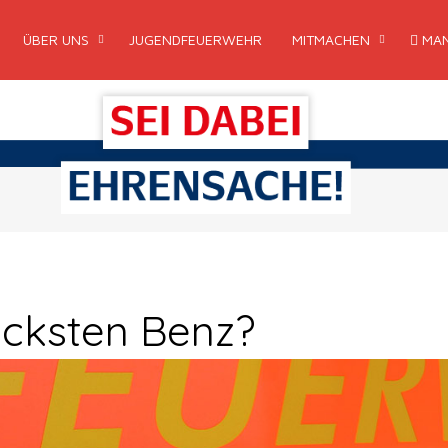
ÜBER UNS
JUGENDFEUERWEHR
MITMACHEN
MAN
icksten Benz?