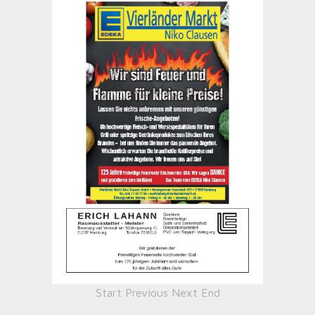
Start
Previous
Next
End