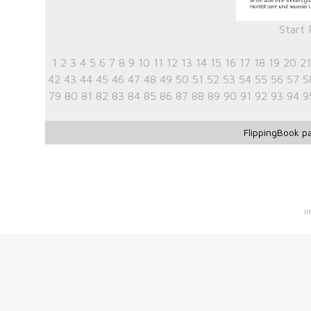
Start
1
2
3
4
5
6
7
8
9
10
11
12
13
14
15
16
17
18
19
20
21
42
43
44
45
46
47
48
49
50
51
52
53
54
55
56
57
5
79
80
81
82
83
84
85
86
87
88
89
90
91
92
93
94
9
FlippingBook
pa
I